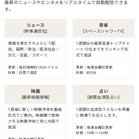
最新のニュースやエンタメをリアルタイムで自動配信できま
す。
ニュース
音楽
[時事通信社]
[スペースシャワーTV]
情報を単文テキストにて配
1週間分の最新音楽トップチャ
信。国際／政治／経済社会／
ート10位までをランキング形
文化／芸能／スポーツ
式で放送
更新：毎日随時約100タイトル
更新：毎週金曜日更新
秒数：任意で設定
秒数：約3分
映画
占い
[最新映画情報]
[週間血液型占い]
1週毎に新しい映画予告を番組
1週間の血液型うらないを順番
形式でご案内。映画館で放映
に映像でお伝えします。
される映画予告と同じ内容で
放送
更新：毎週金曜日更新
秒数：50秒〜160秒