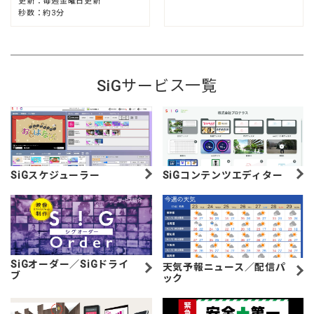
更新：毎週金曜日更新
秒数：約3分
SiGサービス一覧
SiGスケジューラー
SiGコンテンツエディター
SiGオーダー／SiGドライ
天気予報ニュース／配信パ
ブ
ック