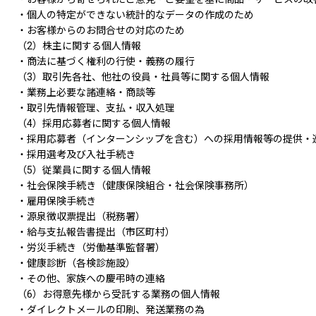
・個人の特定ができない統計的なデータの作成のため
・お客様からのお問合せの対応のため
（2）株主に関する個人情報
・商法に基づく権利の行使・義務の履行
（3）取引先各社、他社の役員・社員等に関する個人情報
・業務上必要な諸連絡・商談等
・取引先情報管理、支払・収入処理
（4）採用応募者に関する個人情報
・採用応募者（インターンシップを含む）への採用情報等の提供・
・採用選考及び入社手続き
（5）従業員に関する個人情報
・社会保険手続き（健康保険組合・社会保険事務所）
・雇用保険手続き
・源泉徴収票提出（税務署）
・給与支払報告書提出（市区町村）
・労災手続き（労働基準監督署）
・健康診断（各検診施設）
・その他、家族への慶弔時の連絡
（6）お得意先様から受託する業務の個人情報
・ダイレクトメールの印刷、発送業務の為