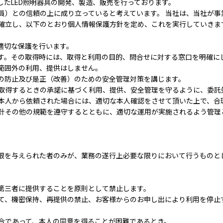
たLED照明器具の開発、製造、販売を行っております。
員）との信頼の上に成り立っていると考えています。 当社は、当社が事
確立し、以下のとおり個人情報保護方針を定め、これを実行していきま
、適切な保護を行います。
ます。その取得時には、取得と利用の目的、問合せに対する窓口を明確に
た範囲外の利用、提供はしません。
どの防止及び是正（改善）のための安全管理対策を講じます。
を取得するときの承諾に基づく利用、提供、安全管理を守るように、委
を本人から依頼された場合には、適切な本人確認をさせて頂いた上で、
る指針その他の規範を遵守するとともに、適切な運用が実施されるよう管
限を与えられた者のみが、業務の遂行上必要な限りにおいて行うものと
第三者に提供することを原則として禁止します。
て、機密保持、再提供の禁止、お客様からのお申し出により利用を停止
合であって、本人の同意を得ることが困難であるとき。