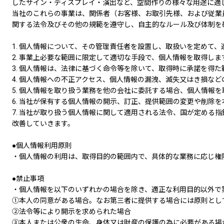
したサイン・ディスプレイ・演出など、空間作りの様々な用途に適し
当社のこれらの事業は、関係者（お客様、お取引先様、および従業
関する法令及びその他の規範を遵守し、自主的なルール及び体制を
1. 個人情報について、その管理責任者を設置し、取扱いを定めて
2. 事業上必要な範囲に限定して適切な手段で、個人情報を取得し
3. 個人情報は、法律に基づく命令等を除いて、取得時に承諾を得
4. 個人情報への不正アクセス、個人情報の漏洩、滅失又はき損な
5. 個人情報を取り扱う業務を他の会社に委託する場合、個人情報
6. 当社が保有する個人情報の開示、訂正、提供範囲の変更や削除
7. 当社が取り扱う個人情報に関して適用される法令、国が定め
改善していきます。
●個人情報利用原則
・個人情報の利用は、取得目的の範囲内で、具体的な業務に応じ権
●禁止事項
・個人情報を以下のいずれかの場合を除き、適正な利用目的以外で
①本人の同意がある場合。なお第三者に提供する場合には原則とし
②法令等により開示を求められた場合
③本人または公衆の生命、身体又は財産の保護の為に必要がある場