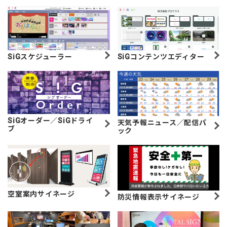
SiGスケジューラー
SiGコンテンツエディター
SiGオーダー／SiGドライ
天気予報ニュース／配信パ
ブ
ック
空室案内サイネージ
防災情報表示サイネージ