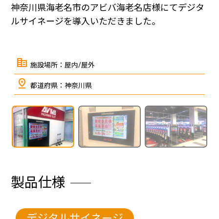
神奈川県海老名市のアビバ海老名店様にてデジタ
ルサイネージを導入いただきました。
corporate_fare
施設場所：屋内/屋外
pin_drop
都道府県：神奈川県
枚
1
/
3
中
←
→
製品仕様
デジタルサイネージ