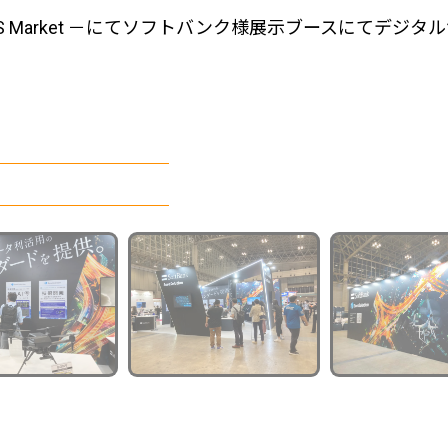
mmercial UAS Market －にてソフトバンク様展示ブ