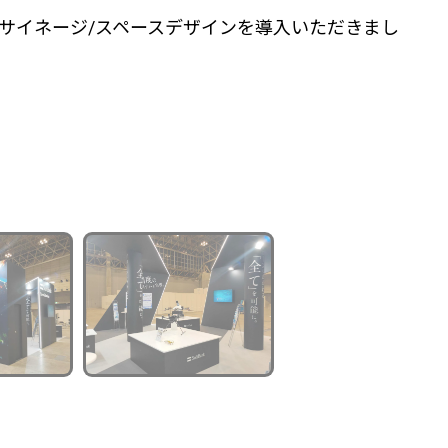
ースにてデジタルサイネージ/スペースデザインを導入いただきまし
枚
1
/
6
中
→