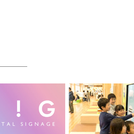
─────