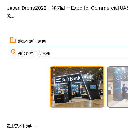
Japan Drone2022｜第7回 －Expo for Co
た。
corporate_fare
施設場所：屋内
pin_drop
都道府県：東京都
←
製品仕様