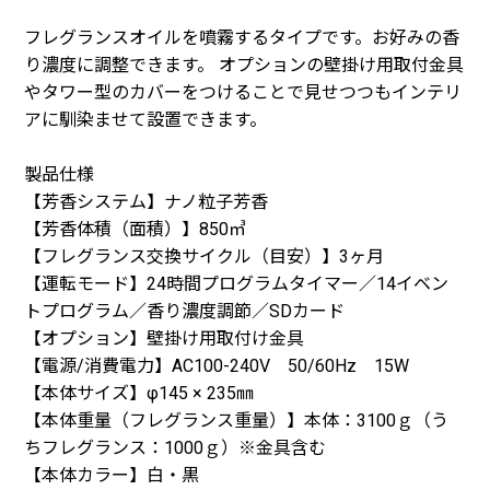
フレグランスオイルを噴霧するタイプです。お好みの香
り濃度に調整できます。 オプションの壁掛け用取付金具
やタワー型のカバーをつけることで見せつつもインテリ
アに馴染ませて設置できます。
製品仕様
【芳香システム】ナノ粒子芳香
【芳香体積（面積）】850㎥
【フレグランス交換サイクル（目安）】3ヶ月
【運転モード】24時間プログラムタイマー／14イベン
トプログラム／香り濃度調節／SDカード
【オプション】壁掛け用取付け金具
【電源/消費電力】AC100-240V 50/60Hz 15W
【本体サイズ】φ145 × 235㎜
【本体重量（フレグランス重量）】本体：3100ｇ（う
ちフレグランス：1000ｇ）※金具含む
【本体カラー】白・黒