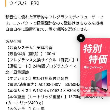
ウイスパーPRO
静音性に優れた革新的なフレグランスディフューザーで
す。コンパクトで軽量設計なので壁掛けはもちろん縦横
自由自在に設置可能で、置く場所を選びません。
×
製品仕様
【芳香システム】気体芳香
【芳香体積（面積）】100㎡
【フレグランス交換サイクル（目安）】1~2ヶ月
【運転モード】24時間プログラムタイマー／香り濃度調
節／風量調節
【オプション】壁掛け用取付け金具
【電源/消費電力】AC100-240V 50/60Hz 15W以下
【本体サイズ】W152.4 × D152.4 × H304.8㎜
【本体重量（カートリッジ重量）】1370kg（本体970ｇ
+カートリッジ400ｇ）
【本体カラー】白・黒