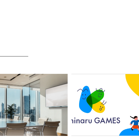
─────