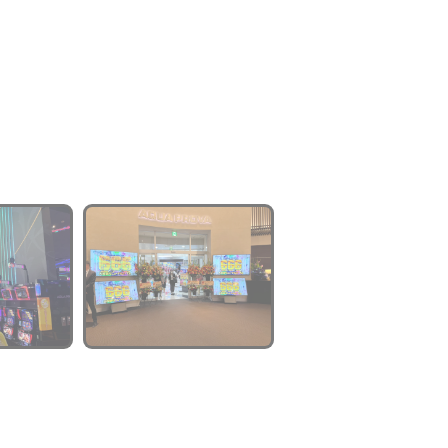
枚
1
/
5
中
→