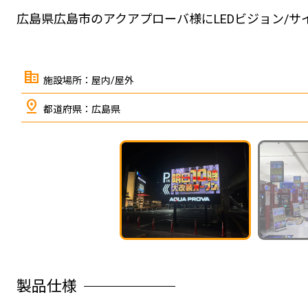
広島県広島市のアクアプローバ様にLEDビジョン/
corporate_fare
施設場所：屋内/屋外
pin_drop
都道府県：広島県
←
製品仕様