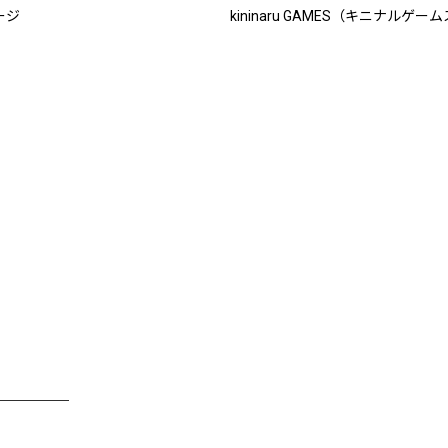
ージ
kininaru GAMES（キニナルゲー
────