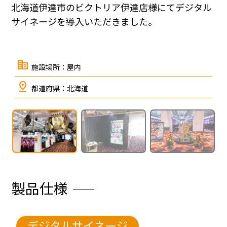
北海道伊達市のビクトリア伊達店様にてデジタル
サイネージを導入いただきました。
corporate_fare
施設場所：屋内
pin_drop
都道府県：北海道
枚
1
/
9
中
←
→
製品仕様
デジタルサイネージ